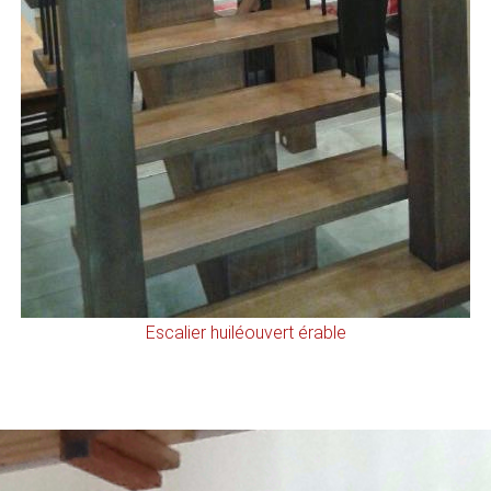
Escalier huiléouvert érable